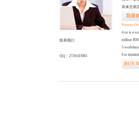
具体交易
我要
Process Ov
4.cn is a w
million RMB
联系我们
5 workdays
For detaile
QQ：2726103981
BUY 