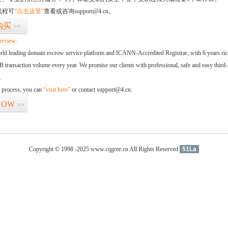
流程可
“点击这里”
查看或咨询support@4.cn。
购买
>>
erview:
orld leading domain escrow service platform and ICANN-Accredited Registrar, with 6 years ri
 transaction volume every year. We promise our clients with professional, safe and easy third-
.
d process, you can
“visit here”
or contact support@4.cn.
NOW
>>
Copyright © 1998 -2025 www.cqgree.cn All Rights Reserved
51La