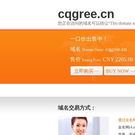
cqgree.cn
您正在访问的域名可以转让!This domain name i
一口价出售中！
域名
cqgree.cn
Domain Name:
售价
CNY 2205.00
Listing Price:
立即购买
BUY NOW
>>
>>
域名交易方式：
通过金名网(
金名网(4
简单、安