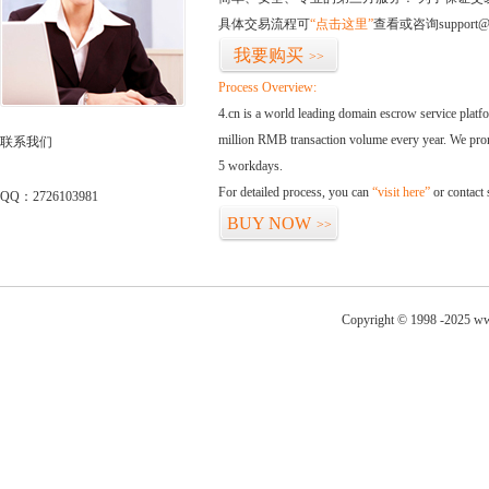
具体交易流程可
“点击这里”
查看或咨询support@
我要购买
>>
Process Overview:
4.cn is a world leading domain escrow service plat
million RMB transaction volume every year. We promi
联系我们
5 workdays.
For detailed process, you can
“visit here”
or contact
QQ：2726103981
BUY NOW
>>
Copyright © 1998 -2025 ww