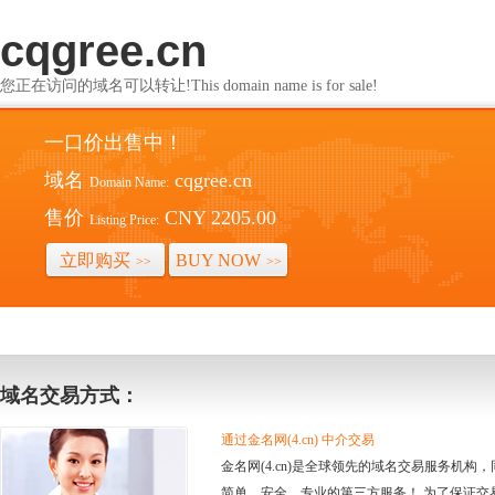
cqgree.cn
您正在访问的域名可以转让!This domain name is for sale!
一口价出售中！
域名
cqgree.cn
Domain Name:
售价
CNY 2205.00
Listing Price:
立即购买
BUY NOW
>>
>>
域名交易方式：
通过金名网(4.cn) 中介交易
金名网(4.cn)是全球领先的域名交易服务机
简单、安全、专业的第三方服务！ 为了保证交